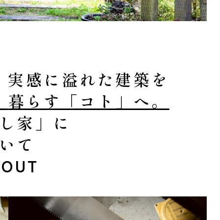
、実感に溢れた建築を
、
暮らす「コト」へ。
し家」に
いて
BOUT